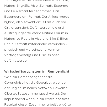
160 Mitglieder der Gewerbevereine Goms, 
Naters, Brig-Glis, Visp, Zermatt, Ecoumra 
und Leukerbad teilgenommen. Das 
Besondere am Format: Der Anlass wurde 
hybrid, also sowohl virtuell als auch vor 
Ort, organisiert. Dafür wurden die drei 
Austragungsorte World Nature Forum in 
Naters, La Poste in Visp und Bike & Bites 
Bar in Zermatt miteinander verbunden – 
physisch und via Leinwand konnten 
Vorträge verfolgt und Diskussionen 
geführt werden.
Wirtschaftswachstum im Rampenlicht
"Wie ein Gamechanger hat die 
Coronakrise hat die Gewerbetreibenden 
der Region im neuen Netzwerk Gewerbe 
Oberwallis zusammengeschweisst. Der 
Impulsabend war nun ein erstes positives 
Resultat dieser Zusammenarbeit", erklärte 