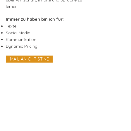
über Wirtschaft, Inhalte und Sprache zu
lernen.
Immer zu haben bin ich für:​
Texte
Social Media
Kommunikation
Dynamic Pricing
MAIL AN CHRISTINE