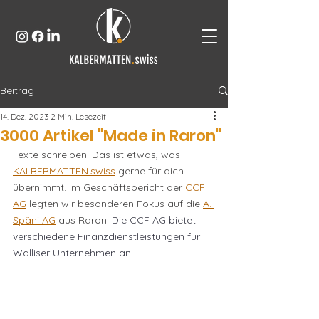
Beitrag
14. Dez. 2023
2 Min. Lesezeit
3000 Artikel "Made in Raron"
Texte schreiben: Das ist etwas, was 
KALBERMATTEN.swiss
 gerne für dich 
übernimmt. Im Geschäftsbericht der 
CCF 
AG
 legten wir besonderen Fokus auf die 
A. 
Späni AG
 aus Raron. 
Die CCF AG bietet 
verschiedene Finanzdienstleistungen für 
Walliser Unternehmen an.