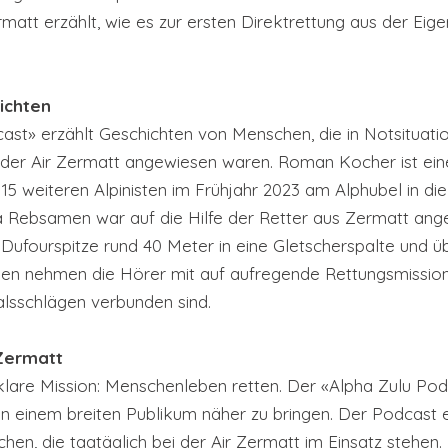
ermatt erzählt, wie es zur ersten Direktrettung aus der Ei
ichten
ast» erzählt Geschichten von Menschen, die in Notsituati
e der Air Zermatt angewiesen waren. Roman Kocher ist ein
5 weiteren Alpinisten im Frühjahr 2023 am Alphubel in die
a Rebsamen war auf die Hilfe der Retter aus Zermatt ange
 Dufourspitze rund 40 Meter in eine Gletscherspalte und ü
n nehmen die Hörer mit auf aufregende Rettungsmissione
alsschlägen verbunden sind. 
 Zermatt
klare Mission: Menschenleben retten. Der «Alpha Zulu Pod
on einem breiten Publikum näher zu bringen. Der Podcast e
en, die tagtäglich bei der Air Zermatt im Einsatz stehen.