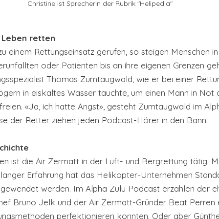
Christine ist Sprecherin der Rubrik "Helipedia"
 Leben retten
zu einem Rettungseinsatz gerufen, so steigen Menschen in 
runfallten oder Patienten bis an ihre eigenen Grenzen geh
ngsspezialist Thomas Zumtaugwald, wie er bei einer Rettu
gern in eiskaltes Wasser tauchte, um einen Mann in Not 
eien. «Ja, ich hatte Angst», gesteht Zumtaugwald im Alp
sse der Retter ziehen jeden Podcast-Hörer in den Bann.
chichte
n ist die Air Zermatt in der Luft- und Bergrettung tätig. Mit
relanger Erfahrung hat das Helikopter-Unternehmen Standa
ngewendet werden. Im Alpha Zulu Podcast erzählen der e
ef Bruno Jelk und der Air Zermatt-Gründer Beat Perren ei
ttungsmethoden perfektionieren konnten. Oder aber Günth