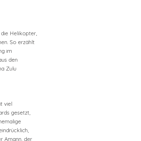
die Helikopter, 
en. So erzählt 
ng im 
aus den 
ha Zulu 
 viel 
rds gesetzt, 
hemalige 
ndrücklich, 
er Amann, der 