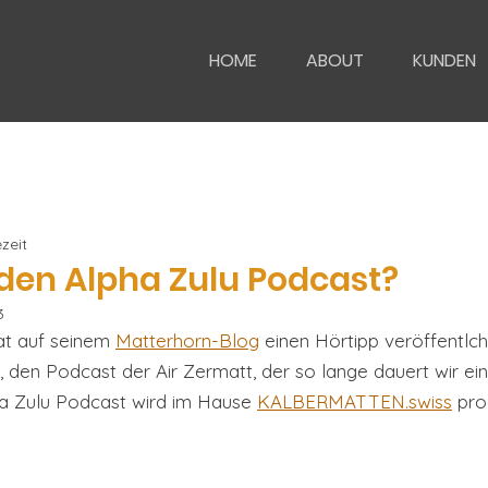
HOME
ABOUT
KUNDEN
zeit
den Alpha Zulu Podcast?
3
at auf seinem 
Matterhorn-Blog
 einen Hörtipp veröffentlch
", den Podcast der Air Zermatt, der so lange dauert wir ei
a Zulu Podcast wird im Hause 
KALBERMATTEN.swiss
 pro