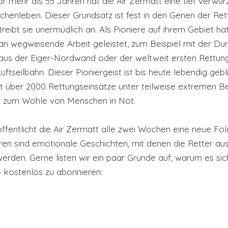
or mehr als 55 Jahren hat die Air Zermatt eine tief verwurz
henleben. Dieser Grundsatz ist fest in den Genen der Re
reibt sie unermüdlich an. Als Pioniere auf ihrem Gebiet hat
n wegweisende Arbeit geleistet, zum Beispiel mit der Dur
 aus der Eiger-Nordwand oder der weltweit ersten Rettun
ftseilbahn. Dieser Pioniergeist ist bis heute lebendig gebl
att über 2000 Rettungseinsätze unter teilweise extremen B
 zum Wohle von Menschen in Not. 
ffentlicht die Air Zermatt alle zwei Wochen eine neue Fo
ren sind emotionale Geschichten, mit denen die Retter au
werden. Gerne listen wir ein paar Gründe auf, warum es sich
 kostenlos zu abonnieren: