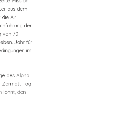
elte Mission: 
tter aus dem 
 die Air 
chführung der 
g von 70 
ieben. Jahr für 
edingungen im 
lge des Alpha 
s Zermatt Tag 
 lohnt, den 