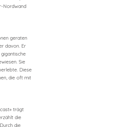
ger-Nordwand 
onen geraten 
er davon. Er 
 gigantische 
wiesen. Sie 
berlebte. Diese 
n, die oft mit 
cast» trägt 
rzählt die 
 Durch die 