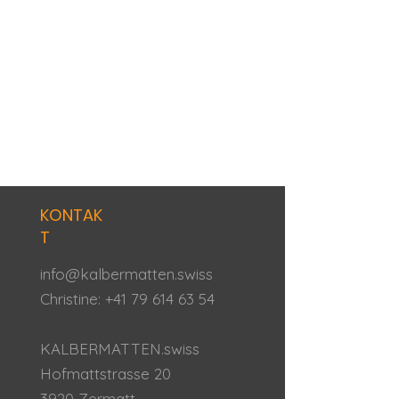
KONTAK
T
info@kalbermatten.swiss
Christine:
+41 79 614 63 54
KALBERMATTEN.swiss
Hofmattstrasse 20
3920 Zermatt