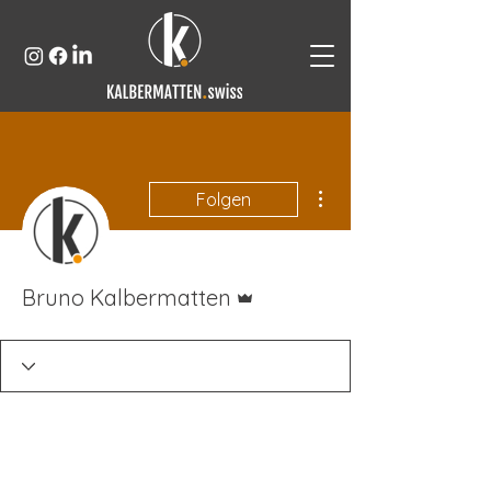
Weitere Optionen
Folgen
Administrator
Bruno Kalbermatten