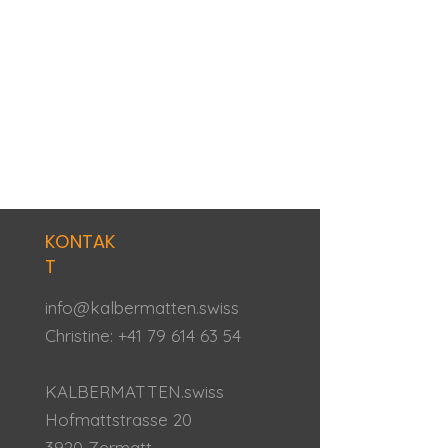
KONTAK
T
info@kalbermatten.swiss
Christine:
+41 79 614 63 54
KALBERMATTEN.swiss
Hofmattstrasse 20
3920 Zermatt