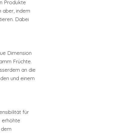
en Produkte 
m aber, indem 
ieren. Dabei 
eue Dimension 
ramm Früchte. 
usserdem an die 
änden und einem 
ibilität für 
e erhöhte 
d dem 