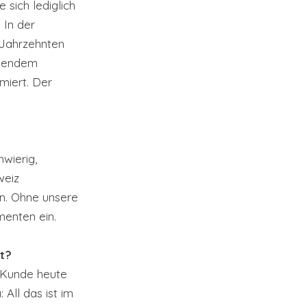
sich lediglich 
 In der 
 Jahrzehnten 
ibendem 
iert. Der 
wierig, 
weiz 
en. Ohne unsere 
menten ein.
t?
 Kunde heute 
All das ist im 