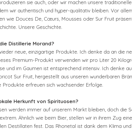
produzieren sie auch, oder wir machen unsere traditionell
ndem wir authentisch und hyper-qualitativ bleiben. Vor alle
men wie Douces De, Cœurs, Mousses oder Sur Fruit präsent
chichte. Unsere Geschichte.
die Distillerie Morand?
wieder neue, einzigartige Produkte. Ich denke da an die n
dieses Premium-Produkt verwenden wir pro Liter 20 Kilog
e und im Gaumen ist entsprechend intensiv. Ich denke a
bricot Sur Fruit, hergestellt aus unseren wunderbaren Br
 Produkte erfreuen sich wachsender Erfolge.
 lokale Herkunft von Spirituosen?
sen werden immer auf unserem Markt bleiben, doch die Sens
extrem. Ähnlich wie beim Bier, stellen wir in ihrem Zug ein
en Destillaten fest. Das Rhonetal ist dank dem Klima un