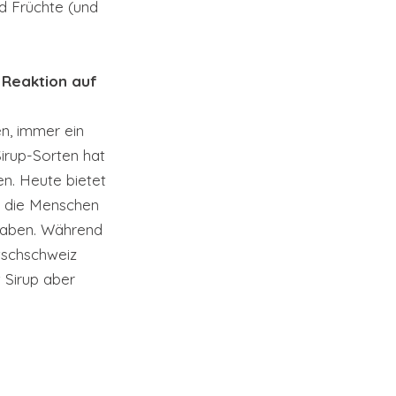
d Früchte (und 
 Reaktion auf 
n, immer ein 
Sirup-Sorten hat 
n. Heute bietet 
ss die Menschen 
 haben. Während 
tschschweiz 
 Sirup aber 