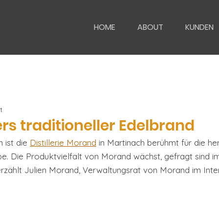
HOME
ABOUT
KUNDEN
t
rs traditioneller Edelbrand
 ist die 
Distillerie Morand
 in Martinach berühmt für die h
upe. Die Produktvielfalt von Morand wächst, gefragt sind 
 erzählt Julien Morand, Verwaltungsrat von Morand im Inte