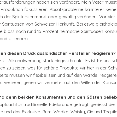
erausforderungen haben sich verändert. Mein Vater musste 
 Produktion fokussieren. Absatzprobleme kannte er keine.
ch der Spirituosenmarkt aber gewaltig verändert. Vor vier
 Spirituosen von Schweizer Herkunft. Bei etwa gleichble
bloss noch rund 15 Prozent heimische Spirituosen konsum
and ist enorm.
en diesen Druck ausländischer Hersteller reagieren?
z ist Alkoholwerbung stark eingeschränkt. Es ist für uns sch
ten zu zeigen, was für schöne Produkte wir hier in der Sch
eits müssen wir flexibel sein und auf den Wandel reagier
zu verlieren, gehen wir vermehrt auf den Willen der Konsu
nd denn bei den Konsumenten und den Gästen belieb
ptsächlich traditionelle Edelbrände gefragt, geniesst der
e und das Exklusive. Rum, Wodka, Whisky, Gin und Tequila: 