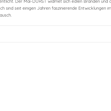
entlicht. Der Mai-DURST widmet sich edlen Bränden und 
ich sind seit einigen Jahren faszinierende Entwicklungen i
Rausch. 