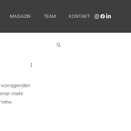
MAGAZIN
TEAM
KONTAKT
ervorragenden 
immer mehr 
rview. 